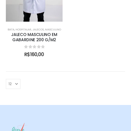
BATA
,
HOSPITALAR
,
JALECOS
,
MASCULINO
JALECO MASCULINO EM
GABARDINE 200 G/M2
0
de 5
R$
160,00