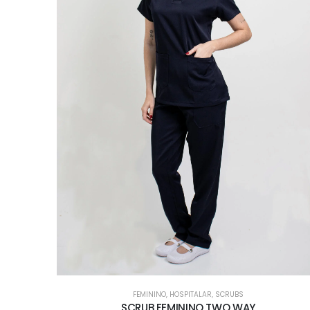
FEMININO
,
HOSPITALAR
,
SCRUBS
SCRUB FEMININO TWO WAY