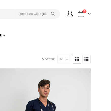
0
Todas As Categorias
E
Mostrar: