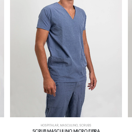
HOSPITALAR
,
MASCULINO
,
SCRUBS
SCRUB MASCULINO MICRO FIBRA