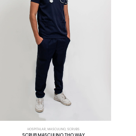
HOSPITALAR
,
MASCULINO
,
SCRUBS
SCRUB MASCULINO THO WAY