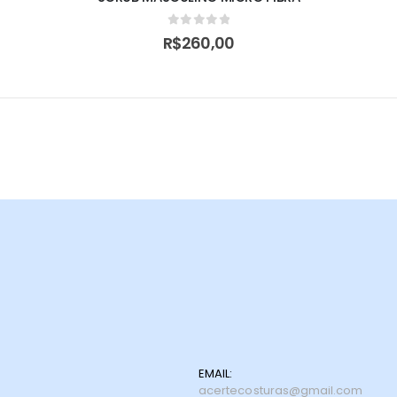
0
de 5
R$
260,00
EMAIL:
acertecosturas@gmail.com