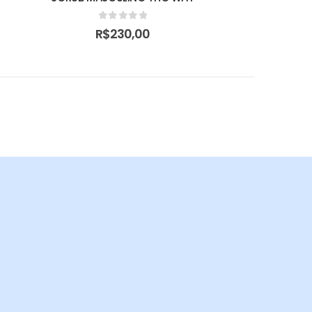
0
de 5
R$
230,00